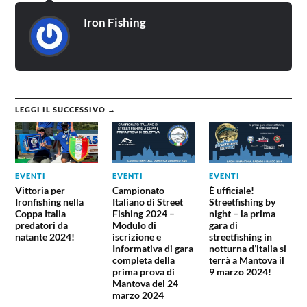
Iron Fishing
LEGGI IL SUCCESSIVO →
EVENTI
EVENTI
EVENTI
Vittoria per
Campionato
È ufficiale!
Ironfishing nella
Italiano di Street
Streetfishing by
Coppa Italia
Fishing 2024 –
night – la prima
predatori da
Modulo di
gara di
natante 2024!
iscrizione e
streetfishing in
Informativa di gara
notturna d’italia si
completa della
terrà a Mantova il
prima prova di
9 marzo 2024!
Mantova del 24
marzo 2024