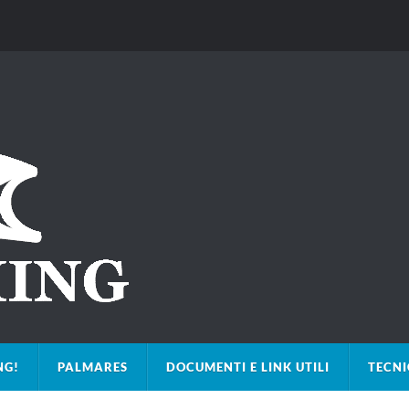
NG!
PALMARES
DOCUMENTI E LINK UTILI
TECN