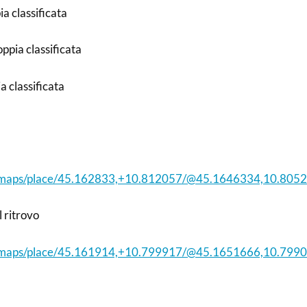
a classificata
ppia classificata
a classificata
it/maps/place/45.162833,+10.812057/@45.1646334,10.8
l ritrovo
it/maps/place/45.161914,+10.799917/@45.1651666,10.7