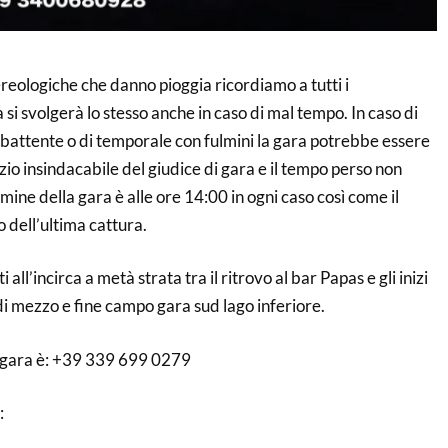
reologiche che danno pioggia ricordiamo a tutti i
 si svolgerà lo stesso anche in caso di mal tempo. In caso di
attente o di temporale con fulmini la gara potrebbe essere
zio insindacabile del giudice di gara e il tempo perso non
mine della gara è alle ore 14:00 in ogni caso così come il
o dell’ultima cattura.
i all’incirca a metà strata tra il ritrovo al bar Papas e gli inizi
i mezzo e fine campo gara sud lago inferiore.
di gara è: +39 339 699 0279
: