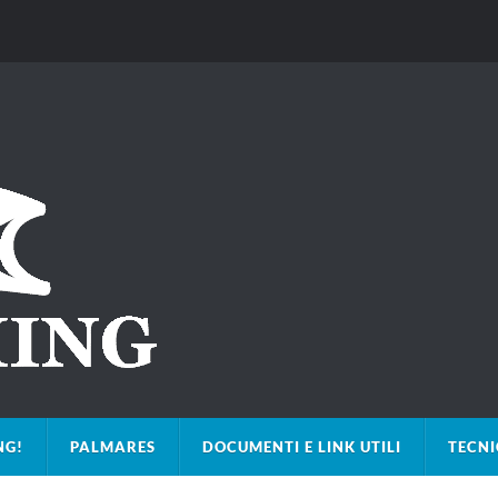
NG!
PALMARES
DOCUMENTI E LINK UTILI
TECN