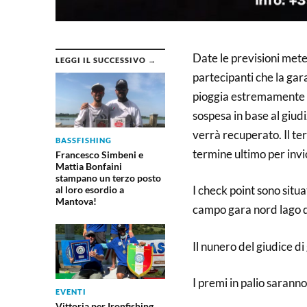
Date le previsioni mete
LEGGI IL SUCCESSIVO →
partecipanti che la gara
pioggia estremamente b
sospesa in base al giudi
verrà recuperato. Il ter
BASSFISHING
termine ultimo per invi
Francesco Simbeni e
Mattia Bonfaini
stampano un terzo posto
I check point sono situat
al loro esordio a
Mantova!
campo gara nord lago d
Il nunero del giudice 
I premi in palio saranno
EVENTI
Vittoria per Ironfishing