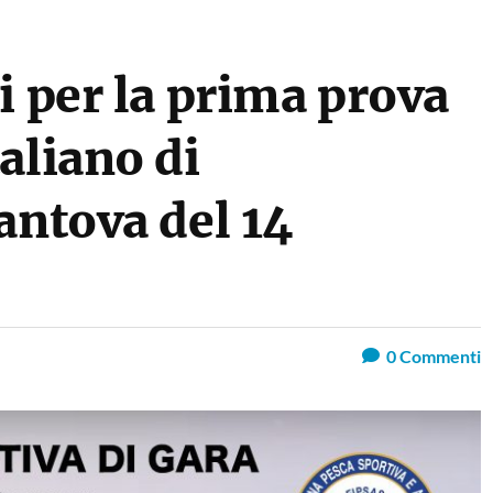
i per la prima prova
aliano di
antova del 14
0
Commenti