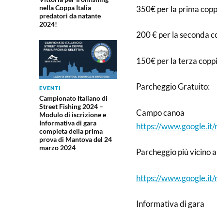
nella Coppa Italia
350€ per la prima coppi
predatori da natante
2024!
200 € per la seconda co
150€ per la terza coppi
Parcheggio Gratuito:
EVENTI
Campionato Italiano di
Street Fishing 2024 –
Campo canoa
Modulo di iscrizione e
Informativa di gara
https://www.google.
completa della prima
prova di Mantova del 24
marzo 2024
Parcheggio più vicino a
https://www.google.
Informativa di gara