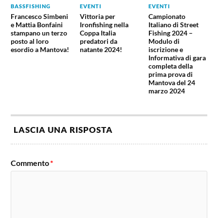
BASSFISHING
EVENTI
EVENTI
Francesco Simbeni
Vittoria per
Campionato
e Mattia Bonfaini
Ironfishing nella
Italiano di Street
stampano un terzo
Coppa Italia
Fishing 2024 –
posto al loro
predatori da
Modulo di
esordio a Mantova!
natante 2024!
iscrizione e
Informativa di gara
completa della
prima prova di
Mantova del 24
marzo 2024
LASCIA UNA RISPOSTA
Commento
*