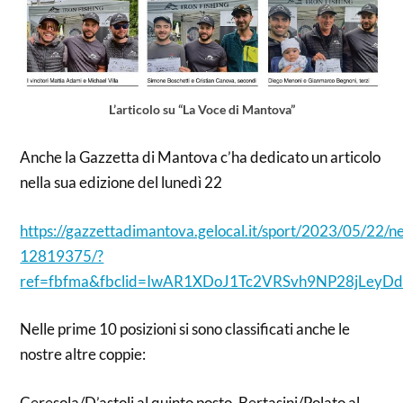
L’articolo su “La Voce di Mantova”
Anche la Gazzetta di Mantova c’ha dedicato un articolo
nella sua edizione del lunedì 22
https://gazzettadimantova.gelocal.it/sport/2023/05/22/ne
12819375/?
ref=fbfma&fbclid=IwAR1XDoJ1Tc2VRSvh9NP28jLe
Nelle prime 10 posizioni si sono classificati anche le
nostre altre coppie:
Ceresola/D’astoli al quinto posto, Bertasini/Polato al